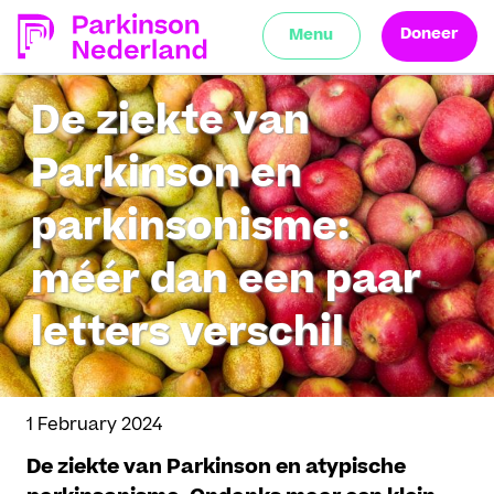
Doneer
Menu
De ziekte van
Parkinson en
parkinsonisme:
méér dan een paar
letters verschil
1 February 2024
De ziekte van Parkinson en atypische