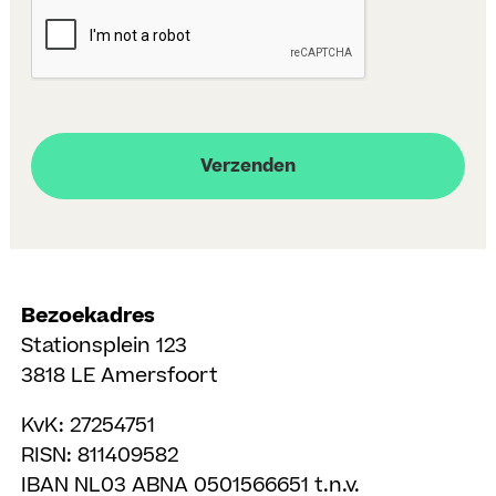
CAPTCHA
Bezoekadres
Stationsplein 123
3818 LE Amersfoort
KvK: 27254751
RISN: 811409582
IBAN NL03 ABNA 0501566651 t.n.v.