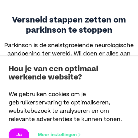
Versneld stappen zetten om
parkinson te stoppen
Parkinson is de snelstgroeiende neurologische
aandoening ter wereld. Wij doen er alles aan
om dit proces te vertragen en uiteindelijk te
Hou je van een optimaal
stoppen. Versneld stappen zetten tegen de
werkende website?
ziekte van parkinson vraagt om scherpe
ambities.
We gebruiken cookies om je
gebruikerservaring te optimaliseren,
Onze vijf ambities
websitebezoek te analyseren en om
relevante advertenties te kunnen tonen.
Ja
Meer instellingen