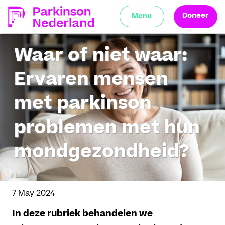
Doneer
Menu
Waar of niet waar:
Ervaren mensen
met parkinson
problemen met hun
mondgezondheid?
7 May 2024
In deze rubriek behandelen we