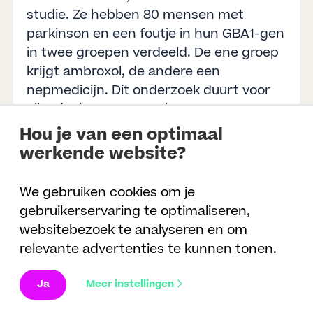
studie. Ze hebben 80 mensen met
parkinson en een foutje in hun GBA1-gen
in twee groepen verdeeld. De ene groep
krijgt ambroxol, de andere een
nepmedicijn. Dit onderzoek duurt voor
elke deelnemer 60 weken.
Hou je van een optimaal
Meer informatie is
hier
te vinden.
werkende website?
Door: Prof. Dr. Teus van Laar, UMC
Groningen
We gebruiken cookies om je
gebruikerservaring te optimaliseren,
Looptijd: juni 2023
– december 2025
websitebezoek te analyseren en om
relevante advertenties te kunnen tonen.
Het effect van mindfulness
Ja
Meer instellingen
gebaseerde cognitieve therapie