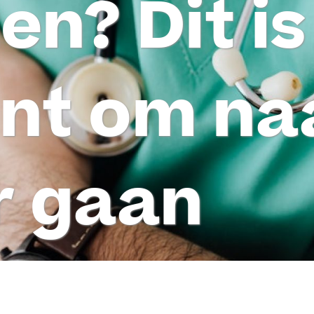
en? Dit is
t om naa
r gaan