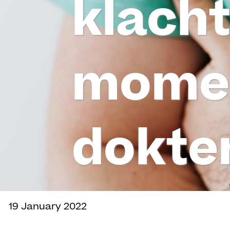
klacht
momen
dokte
19 January 2022