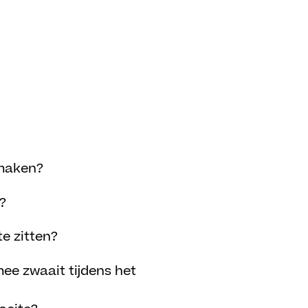
 maken?
?
te zitten?
mee zwaait tijdens het