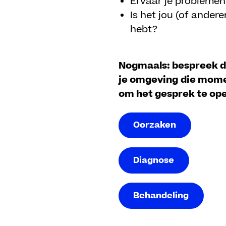
Ervaar je problemen
Is het jou (of ander
hebt?
Nogmaals: bespreek de
je omgeving
die mome
om het gesprek te op
Oorzaken
Diagnose
Behandeling