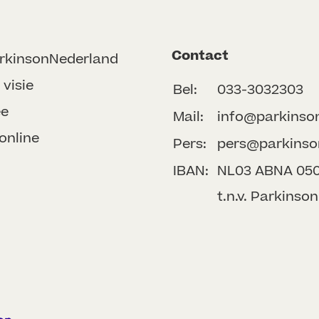
Contact
rkinsonNederland
 visie
Bel:
033-3032303
ee
Mail:
info@parkinso
online
Pers:
pers@parkinso
IBAN:
NL03 ABNA 050 
t.n.v. Parkins