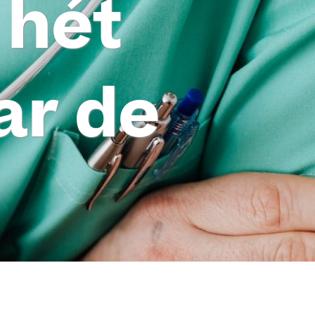
 hét
r de