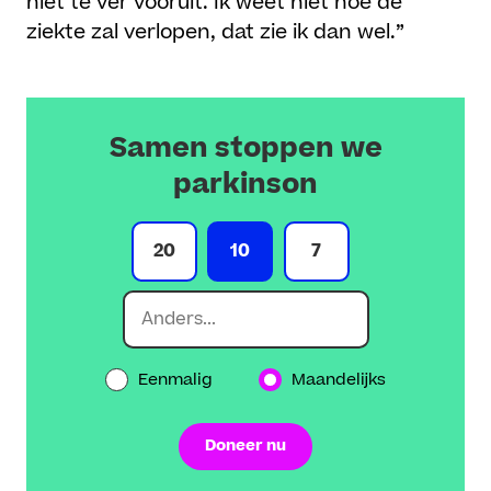
niet te ver vooruit. Ik weet niet hoe de
ziekte zal verlopen, dat zie ik dan wel.”
Samen stoppen we
parkinson
20
10
7
Eenmalig
Maandelijks
Doneer nu