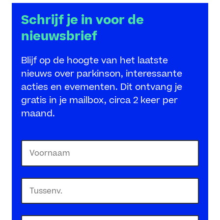
Schrijf je in voor de
nieuwsbrief
Blijf op de hoogte van het laatste
nieuws over parkinson, interessante
acties en evementen. Dit ontvang je
gratis in je mailbox, circa 2 keer per
maand.
Naam
(Required)
First
Middle