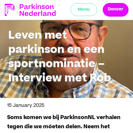
Doneer
Menu
Leven met
parkinson en een
sportnominatie –
Interview met Rob
15 January 2025
Soms komen we bij ParkinsonNL verhalen
tegen die we móeten delen. Neem het