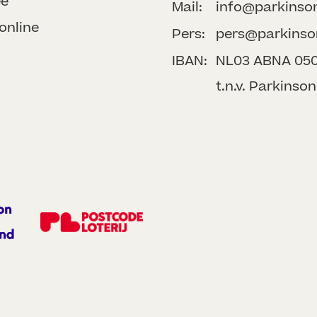
ee
Mail:
info@parkinso
online
Pers:
pers@parkinso
IBAN:
NL03 ABNA 050 
t.n.v. Parkins