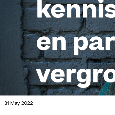
kenni
en par
vergr
31 May 2022