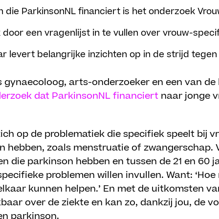
die ParkinsonNL financiert is het onderzoek Vrouw
 door een vragenlijst in te vullen over vrouw-spec
aar levert belangrijke inzichten op in de strijd tege
s gynaecoloog, arts-onderzoeker en een van d
erzoek dat ParkinsonNL financiert
naar jonge v
zich op de problematiek die specifiek speelt bij v
on hebben, zoals menstruatie of zwangerschap. V
en die parkinson hebben en tussen de 21 en 60 ja
specifieke problemen willen invullen. Want: ‘Ho
 elkaar kunnen helpen.’ En met de uitkomsten v
baar over de ziekte en kan zo, dankzij jou, de v
gen parkinson.