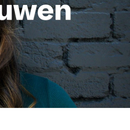
ouwen
e