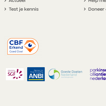
Actueel
Help m
Test je kennis
Doneer 