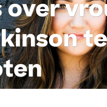
s over vr
kinson t
oten