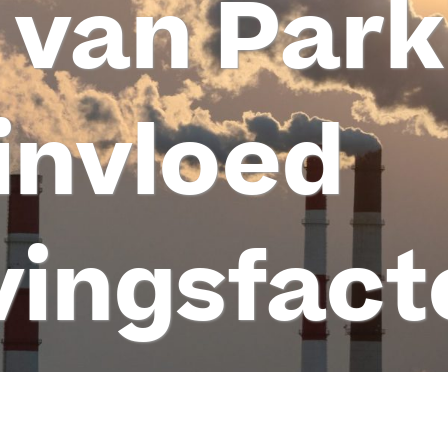
 van Par
invloed
ingsfact