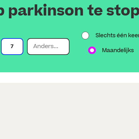
p parkinson te sto
Slechts één kee
7
Maandelijks