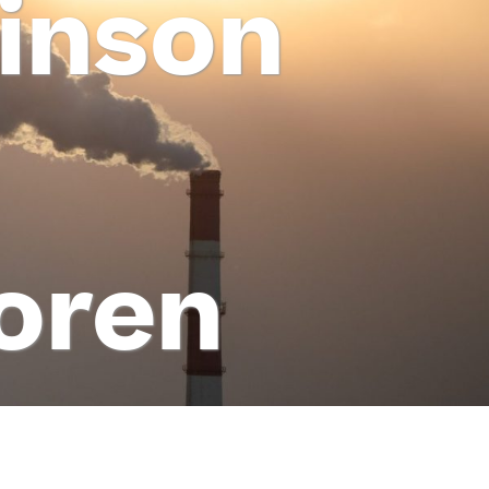
kinson
oren