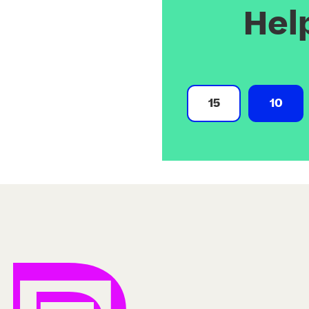
Hel
15
10