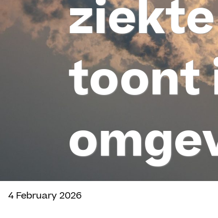
ziekte
toont 
omgev
4 February 2026