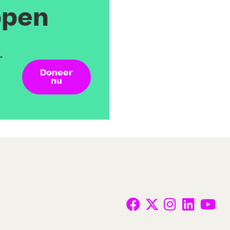
ppen
r
Doneer
nu