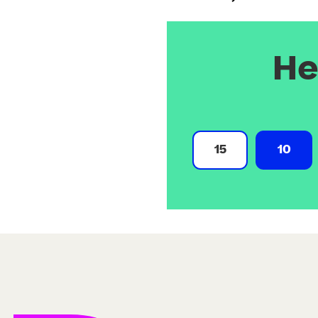
He
15
10