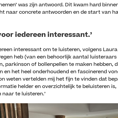
nemen’ was zijn antwoord. Dit kwam hard binnen 
t naar concrete antwoorden en de start van haa
 voor iedereen interessant
.’
ereen interessant om te luisteren, volgens Laura
egen heb (van een behoorlijk aantal luisteraars 
en, parkinson of bollenpellen te maken hebben, d
den en het heel onderhoudend en fascinerend v
on weten vertelden mij het fijn te vinden dat be
matie helder en overzichtelijk te beluisteren is
naar te luisteren.’