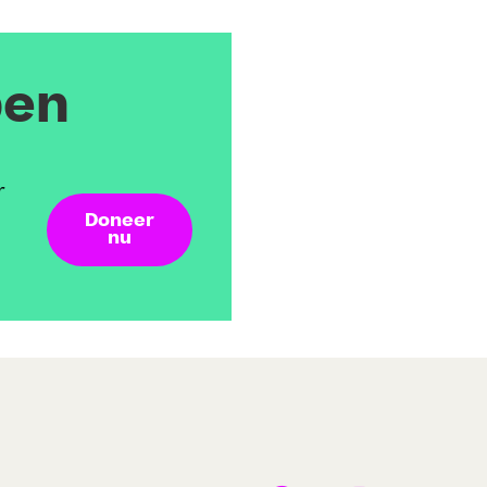
pen
r
Doneer
nu