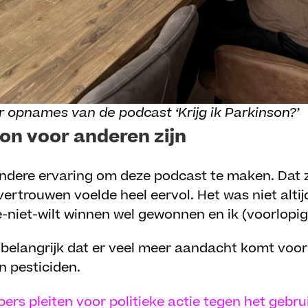
r opnames van de podcast ‘Krijg ik Parkinson?’
ron voor anderen zijn
ondere ervaring om deze podcast te maken. Dat 
ertrouwen voelde heel eervol. Het was niet altijd
e-niet-wilt winnen wel gewonnen en ik (voorlopig) 
belangrijk dat er veel meer aandacht komt voor 
n pesticiden.
rs pleiten voor politieke actie tegen het gebru