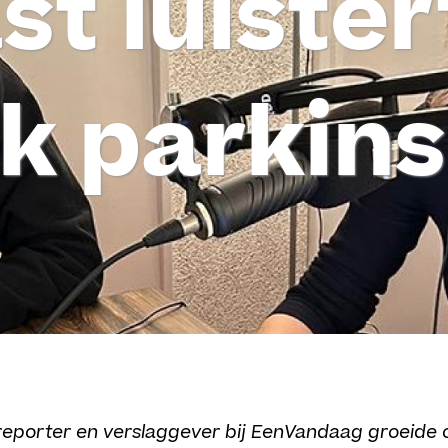
t luister
 ik parkin
reporter en verslaggever bij EenVandaag groeide o