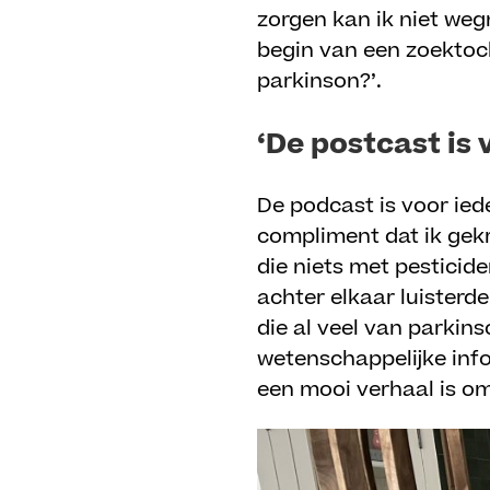
zorgen kan ik niet weg
begin van een zoektoch
parkinson?’.
‘De postcast is
De podcast is voor ied
compliment dat ik gekr
die niets met pesticid
achter elkaar luister
die al veel van parkins
wetenschappelijke infor
een mooi verhaal is om 