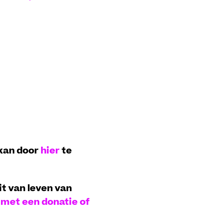
 kan door
hier
te
it van leven van
n met een donatie of