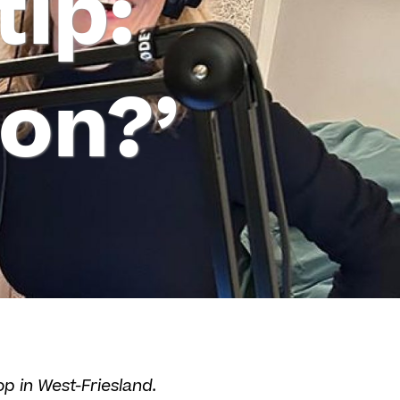
tip:
son?’
p in West-Friesland.