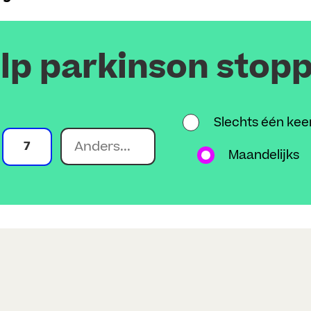
lp parkinson stop
Slechts één kee
7
Maandelijks