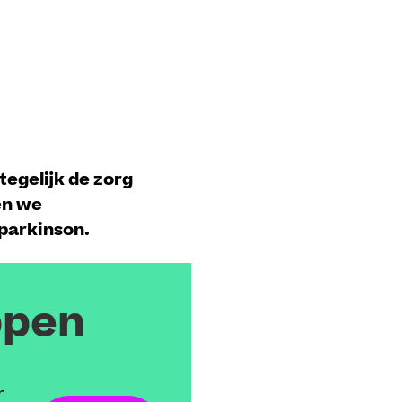
tegelijk de zorg
en we
parkinson.
ppen
r