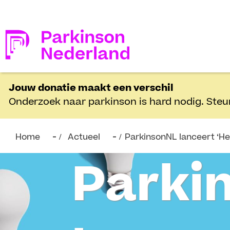
Jouw donatie maakt een verschil
Onderzoek naar parkinson is hard nodig. Steu
Home
Actueel
ParkinsonNL lanceert ‘He
Parki