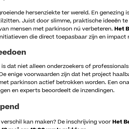
groeiende hersenziekte ter wereld. En genezing i
tilzitten. Juist door slimme, praktische ideeën 
n van mensen met parkinson nú verbeteren.
Het 
itiatieven die direct toepasbaar zijn en impac
meedoen
is dat niet alleen onderzoekers of professional
 De enige voorwaarden zijn dat het project haal
met parkinson actief betrokken worden. Een on
gen en experts beoordeelt de inzendingen.
opend
et verschil kan maken? De inschrijving voor
Het B