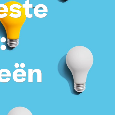
este
:
eeën