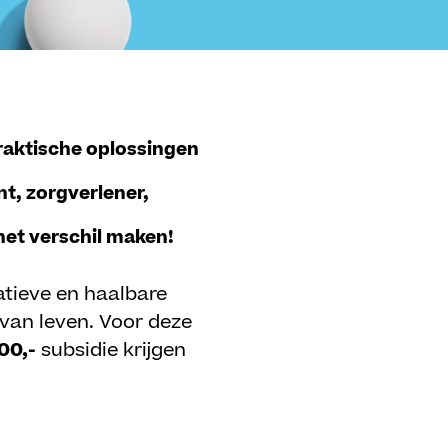
raktische oplossingen
nt, zorgverlener,
het verschil maken!
atieve en haalbare
 van leven. Voor deze
00,-
subsidie krijgen