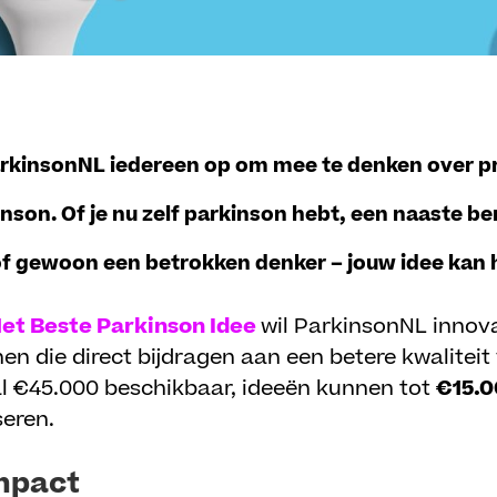
ParkinsonNL
iedereen
op om mee te denken over p
son. Of je nu zelf parkinson hebt, een naaste be
f gewoon een betrokken denker – jouw idee kan 
et Beste Parkinson Idee
wil ParkinsonNL innov
nen die direct bijdragen aan een betere kwaliteit
taal €45.000 beschikbaar, ideeën kunnen tot
€15.0
seren.
impact