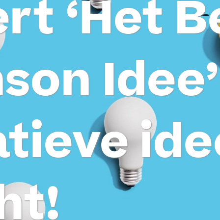
rt ‘Het B
son Idee’
tieve id
ht!