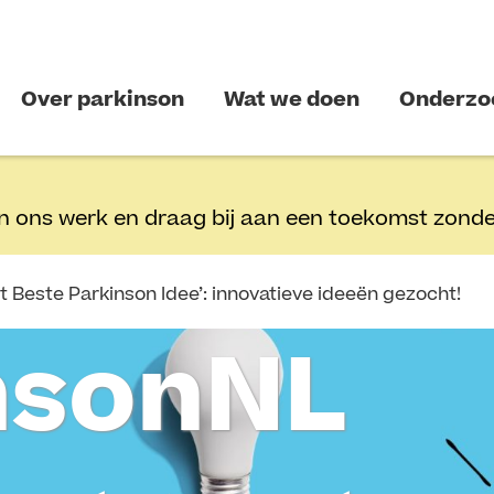
Over parkinson
Wat we doen
Onderzo
n ons werk en draag bij aan een toekomst zonde
t Beste Parkinson Idee’: innovatieve ideeën gezocht!
nsonNL