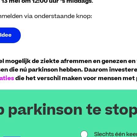
p
13 mei om 12:00 uur ’s middags
.
anmelden via onderstaande knop:
 Idee
el mogelijk de ziekte afremmen en genezen en 
en die nú parkinson hebben. Daarom invester
aties
die het verschil maken voor mensen met 
p parkinson te sto
Slechts één kee