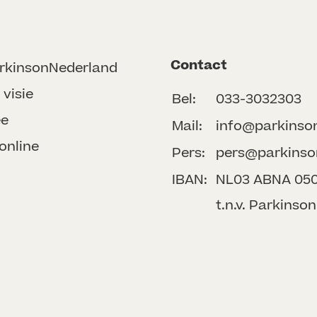
Contact
rkinsonNederland
 visie
Bel:
033-3032303
ee
Mail:
info@parkinso
online
Pers:
pers@parkinso
IBAN:
NL03 ABNA 050 
t.n.v. Parkins