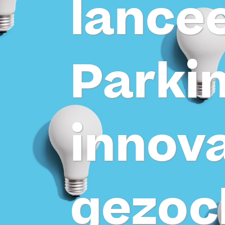
lancee
Parkin
innova
gezoc