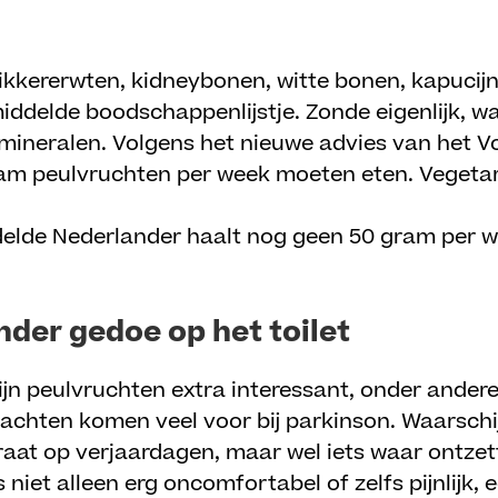
kikkererwten, kidneybonen, witte bonen, kapucij
ddelde boodschappenlijstje. Zonde eigenlijk, wan
n mineralen. Volgens het nieuwe advies van het
am peulvruchten per week moeten eten. Vegetar
delde Nederlander haalt nog geen 50 gram per w
nder gedoe op het toilet
zijn peulvruchten extra interessant, onder ande
klachten komen veel voor bij parkinson. Waarsch
praat op verjaardagen, maar wel iets waar ontz
s niet alleen erg oncomfortabel of zelfs pijnlijk,