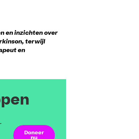
n en inzichten over
kinson, terwijl
rapeut en
ppen
r
Doneer
nu