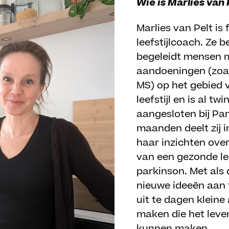
Wie is Marlies van 
Marlies van Pelt is
leefstijlcoach. Ze 
begeleidt mensen 
aandoeningen (zoa
MS) op het gebied
leefstijl en is al twi
aangesloten bij Par
maanden deelt zij 
haar inzichten over
van een gezonde leef
parkinson. Met als d
nieuwe ideeën aan t
uit te dagen klein
maken die het leve
kunnen maken.