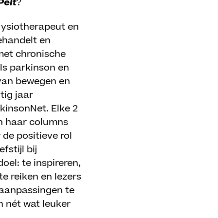
Pelt
?
 fysiotherapeut en
behandelt en
met chronische
ls parkinson en
 van bewegen en
ntig jaar
kinsonNet. Elke 2
in haar columns
 de positieve rol
stijl bij
oel: te inspireren,
e reiken en lezers
e aanpassingen te
n nét wat leuker