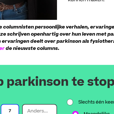
 columnisten persoonlijke verhalen, ervaringe
ze schrijven openhartig over hun leven met par
n ervaringen deelt over parkinson als fysiothe
ier
de nieuwste columns
.
p parkinson te sto
Slechts één kee
7