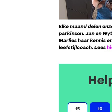
Elke maand delen onze
parkinson. Jan en Wyt
Marlies haar kennis e
leefstijlcoach. Lees
h
Hel
15
10