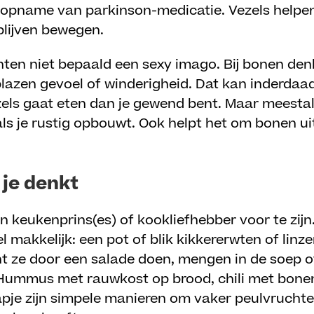
 opname van parkinson-medicatie. Vezels helpen 
blijven bewegen.
ten niet bepaald een sexy imago. Bij bonen de
azen gevoel of winderigheid. Dat kan inderdaad
zels gaat eten dan je gewend bent. Maar meestal
ls je rustig opbouwt. Ook helpt het om bonen uit
 je denkt
en keukenprins(es) of kookliefhebber voor te zij
l makkelijk: een pot of blik kikkererwten of linz
unt ze door een salade doen, mengen in de soep 
Hummus met rauwkost op brood, chili met bonen o
hapje zijn simpele manieren om vaker peulvruchte