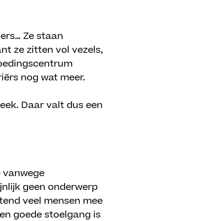
ners… Ze staan
t ze zitten vol vezels,
 Voedingscentrum
iërs nog wat meer.
eek. Daar valt dus een
re vanwege
ijnlijk geen onderwerp
ettend veel mensen mee
 een goede stoelgang is