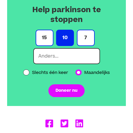
Help parkinson te
stoppen
15
10
7
Slechts één keer
Maandelijks
Doneer nu
Delen