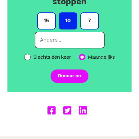
stoppen
15
10
7
Slechts één keer
Maandelijks
Doneer nu
Delen