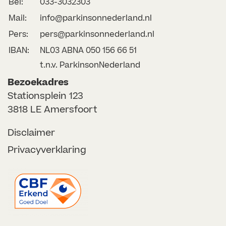
Bel:
033-3032303
Mail:
info@parkinsonnederland.nl
Pers:
pers@parkinsonnederland.nl
IBAN:
NL03 ABNA 050 156 66 51
t.n.v. ParkinsonNederland
Bezoekadres
Stationsplein 123
3818 LE Amersfoort
Disclaimer
Privacyverklaring