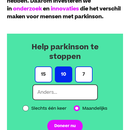
hebben. Daarom investeren we
in
onderzoek
en
innovaties
die het verschil
maken voor mensen met parkinson.
Help parkinson te
stoppen
15
10
7
Slechts één keer
Maandelijks
Doneer nu