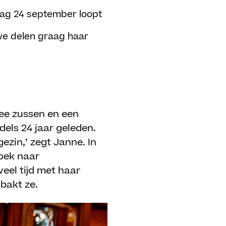
ndag 24 september loopt
 we delen graag haar
wee zussen en een
ddels 24 jaar geleden.
ezin,’ zegt Janne. In
zoek naar
eel tijd met haar
 bakt ze.