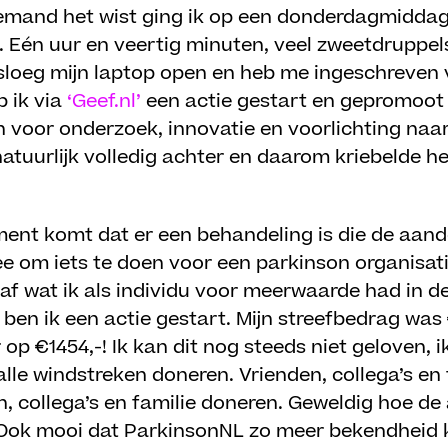
emand het wist ging ik op een donderdagmiddag
. Eén uur en veertig minuten, veel zweetdruppel
k sloeg mijn laptop open en heb me ingeschreven 
b ik via
‘Geef.nl’
een actie gestart en gepromoot 
n voor onderzoek, innovatie en voorlichting naar
 natuurlijk volledig achter en daarom kriebelde 
ment komt dat er een behandeling is die de aan
e om iets te doen voor een parkinson organisatie
af wat ik als individu voor meerwaarde had in de
 ben ik een actie gestart. Mijn streefbedrag was
op €1454,-! Ik kan dit nog steeds niet geloven, 
lle windstreken doneren. Vrienden, collega’s en 
, collega’s en familie doneren. Geweldig hoe de 
ok mooi dat ParkinsonNL zo meer bekendheid krij