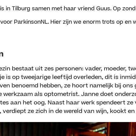
uis in Tilburg samen met haar vriend Guus. Op zo
s’ voor ParkinsonNL. Hier zijn we enorm trots op en
n
ezin bestaat uit zes personen: vader, moeder, t
je is op tweejarige leeftijd overleden, dit is inmi
 even benoemd hebben, ze hoort namelijk bij ons g
 ze werkzaam als optometrist. Janne doet onder
tes aan het oog. Naast haar werk spendeert ze v
, verdiept ze zich in de wereld van wijn, kookt en