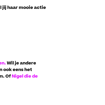
l jij haar mooie actie
en.
Wil je andere
n ook eens het
am. Of
Nigel die de