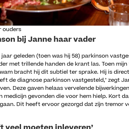
 ouders
son bij Janne haar vader
n jaar geleden (toen was hij 58) parkinson vastges
er met trillende handen de krant las. Toen mijn
kwam bracht hij dit subtiel ter sprake. Hij is dir
eft de diagnose parkinson vastgesteld,’ zegt J
ven. Deze gaven helaas vervelende bijwerkingen
een medicijn gevonden die voor hem hielp. Kort daa
gaan. Dit heeft ervoor gezorgd dat zijn tremor 
ft veel moeten inleveren’